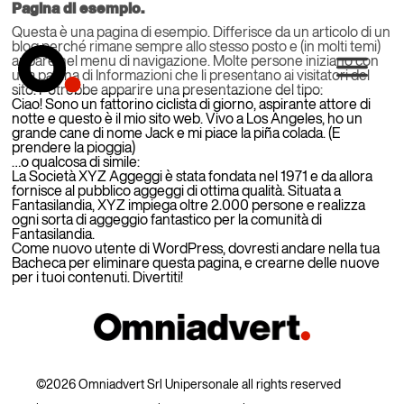
Pagina di esempio.
Questa è una pagina di esempio. Differisce da un articolo di un
blog perché rimane sempre allo stesso posto e (in molti temi)
appare nel menu di navigazione. Molte persone iniziano con
una pagina di Informazioni che li presentano ai visitatori del
sito. Potrebbe apparire una presentazione del tipo:
Ciao! Sono un fattorino ciclista di giorno, aspirante attore di
notte e questo è il mio sito web. Vivo a Los Angeles, ho un
grande cane di nome Jack e mi piace la piña colada. (E
prendere la pioggia)
…o qualcosa di simile:
La Società XYZ Aggeggi è stata fondata nel 1971 e da allora
fornisce al pubblico aggeggi di ottima qualità. Situata a
Fantasilandia, XYZ impiega oltre 2.000 persone e realizza
ogni sorta di aggeggio fantastico per la comunità di
Fantasilandia.
Come nuovo utente di WordPress, dovresti andare nella tua
Bacheca
per eliminare questa pagina, e crearne delle nuove
per i tuoi contenuti. Divertiti!
©2026 Omniadvert Srl Unipersonale all rights reserved